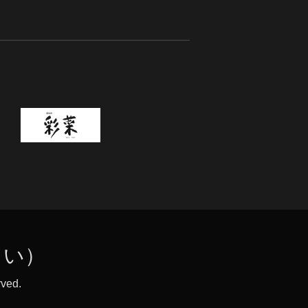
さい）
rved.