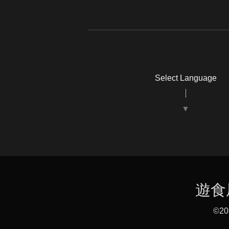
Select Language
▼
遊食
©2