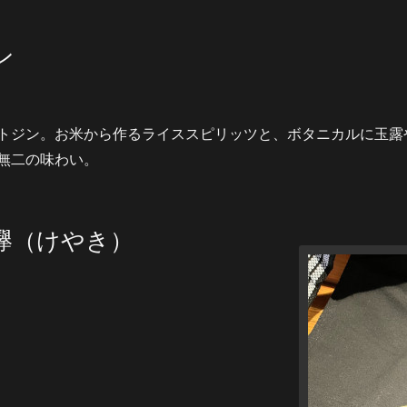
ン
トジン。お米から作るライススピリッツと、ボタニカルに玉露
無二の味わい。
欅（けやき）