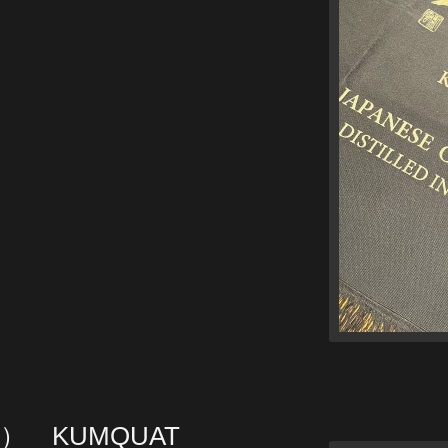
ン） KUMQUAT