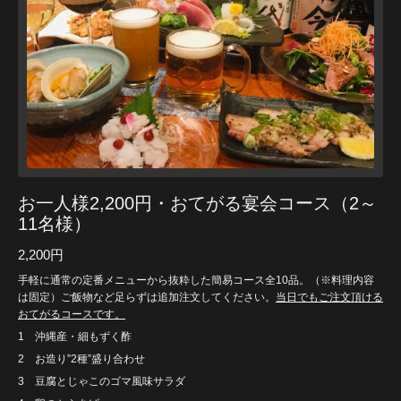
お一人様2,200円・おてがる宴会コース（2～
11名様）
2,200円
手軽に通常の定番メニューから抜粋した簡易コース全10品。（※料理内容
は固定）ご飯物など足らずは追加注文してください。
当日でもご注文頂ける
おてがるコースです。
1 沖縄産・細もずく酢
2 お造り”2種”盛り合わせ
3 豆腐とじゃこのゴマ風味サラダ