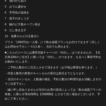
4 鶏のからあげ
5 おでん盛合せ
6 手羽先の塩焼き
7 茄子のぎょうざ
8 鰯のピザ風オーブン焼き
9 だし巻き玉子
10 塩豚カルビの玉葱ダレ
プラス「1980円/お一人様」にて飲み放題プランもお付けできます！詳しく
はお問合せ下さい！※2人前～、当日でも承れます。
■こちらのコースには通常別途チャージの「付出し」はつきませんが、【当
日来店時のご注文】に限っては「付出し」がつきます。なるべく事前予約を
お勧めいたします。
・ご予約人数分のご注文とさせて頂きます（お子様は希望を承ります。）
・内容人数等の変更やキャンセルの受付は前日までとなります。
・当日のキャンセル、人数減の場合、予約人数分の料理代金を頂戴しますの
でご注意下さい。
・誠に申し訳ありませんが当日のお席の状況によっては「飲み放題プランの
有無」に限らず滞在時間を【2時間制】とさせて頂く場合がございます。予
めご了承ください。