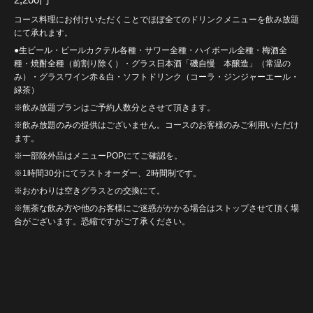
コース料理にお付けいただくことでほぼ全てのドリンクメニューを飲み放題
にて承れます。
●生ビール・ビールカクテル各種・サワー全種・ハイボール全種・梅酒全
種・焼酎全種（前割り除く）・グラス日本酒「磯自慢 本醸造」（常温の
み）・グラスワイン赤＆白・ソフトドリンク（コーラ・ジンジャーエール・
緑茶）
※飲み放題プランはご予約人数分とさせて頂きます。
※飲み放題のみの提供はございません。コースのお客様のみご利用いただけ
ます。
※一部除外品はメニューPOPにてご確認を。
※1時間30分にてラストオーダー、2時間制です。
※おかわりは空きグラスとの交換にて。
※無茶な飲み方や他のお客様にご迷惑がかかる場合はストップさせて頂く場
合がございます。恐縮ですがご了承ください。