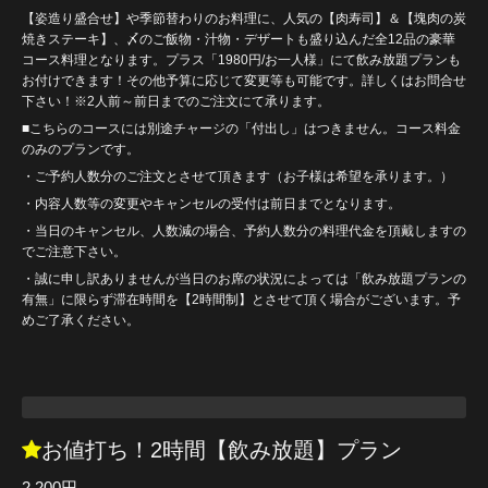
【姿造り盛合せ】や季節替わりのお料理に、人気の【肉寿司】＆【塊肉の炭
焼きステーキ】、〆のご飯物・汁物・デザートも盛り込んだ全12品の豪華
コース料理となります。プラス「1980円/お一人様」にて飲み放題プランも
お付けできます！その他予算に応じて変更等も可能です。詳しくはお問合せ
下さい！※2人前～前日までのご注文にて承ります。
■こちらのコースには別途チャージの「付出し」はつきません。コース料金
のみのプランです。
・ご予約人数分のご注文とさせて頂きます（お子様は希望を承ります。）
・内容人数等の変更やキャンセルの受付は前日までとなります。
・当日のキャンセル、人数減の場合、予約人数分の料理代金を頂戴しますの
でご注意下さい。
・誠に申し訳ありませんが当日のお席の状況によっては「飲み放題プランの
有無」に限らず滞在時間を【2時間制】とさせて頂く場合がございます。予
めご了承ください。
お値打ち！2時間【飲み放題】プラン
2,200円