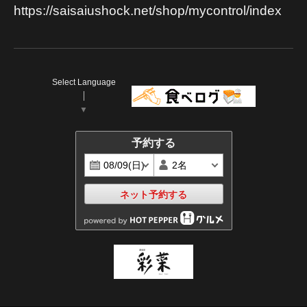
https://saisaiushock.net/shop/mycontrol/index
Select Language
▼
予約する
ネット予約する