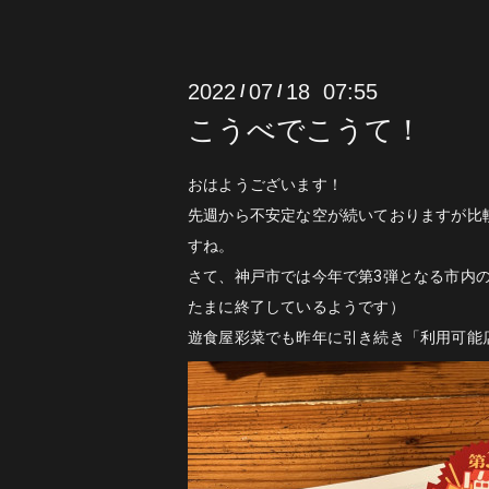
2022
07
18 07:55
/
/
こうべでこうて！
おはようございます！
先週から不安定な空が続いておりますが比
すね。
さて、神戸市では今年で第3弾となる市内
たまに終了しているようです）
遊食屋彩菜でも昨年に引き続き「利用可能店