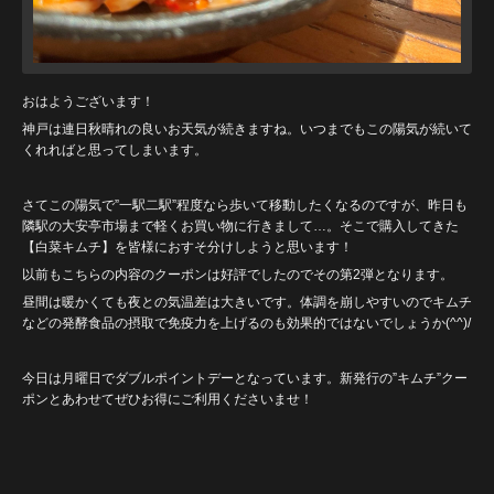
おはようございます！
神戸は連日秋晴れの良いお天気が続きますね。いつまでもこの陽気が続いて
くれればと思ってしまいます。
さてこの陽気で”一駅二駅”程度なら歩いて移動したくなるのですが、昨日も
隣駅の大安亭市場まで軽くお買い物に行きまして…。そこで購入してきた
【白菜キムチ】を皆様におすそ分けしようと思います！
以前もこちらの内容のクーポンは好評でしたのでその第2弾となります。
昼間は暖かくても夜との気温差は大きいです。体調を崩しやすいのでキムチ
などの発酵食品の摂取で免疫力を上げるのも効果的ではないでしょうか(^^)/
今日は月曜日でダブルポイントデーとなっています。新発行の”キムチ”クー
ポンとあわせてぜひお得にご利用くださいませ！