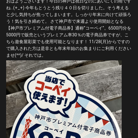
おはようございます！今日の神戸は祝日なのにあいにくの雨です
ね…(+_+) 今年もとうとう残り４０日を切りました。そう考える
と少し気持ちが焦ってしまいます。しっかり年末に向けて頑張ろ
う！気を引き締めて。 さて神戸市で来週より使用開始となる
【神戸市プレミアム付電子商品券】通称”コーペイ”。6500円分を
5000円で販売というプレミアム率30％の電子商品券ですが、こ
ちら遊食屋彩菜でも使用可能となります！ 11/28(月)からですの
で購入された方は是非とも年末年始のお集まりにご利用ください
ませ(^^)/ それでは。