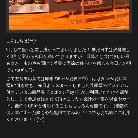
こんにちは(^^)/
9月も中盤へと差し掛かってまいりました！ 未だ日中は残暑厳し
く8月と変わらぬ日が続いておりますが、日暮れと共に涼しい風
も吹き、虫の声も聞けて着実に季節の移ろいを感じる今日この頃
ですね(=ﾟωﾟ)ﾉ
さて遊食屋彩菜では昨年のKo-Pay(神戸市)、はばタンPay(兵庫
県)に引き続き、先日よりスタートしました兵庫県のプレミアム
付きデジタル商品券【はばタンPay+】がご利用いただける店舗
としまして参加登録させて頂きました♪ 会計の一部を現金やカー
ド、他のQR決済と併用することももちろん可能です。（端数の
使い道に困った際も心配無用ですね♪） いつでもお気軽にご利用
くださいませ！(^-^)