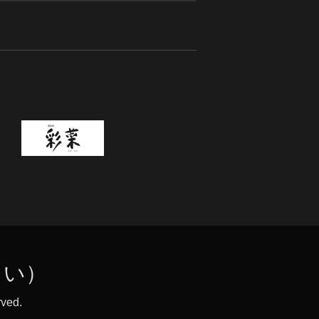
さい）
rved.