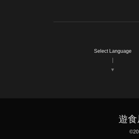
Select Language
▼
遊食
©2