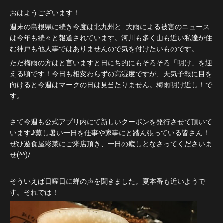
おはようございます！
週末の島根県に続き今度は北九州と…大雨による被害のニュース
は今年も続々と報道されています。河川も多く山も近い私達が住
む神戸も他人事ではありませんので気を付けたいものです。
ただ梅雨の方はと言いますと日にち的にもそろそろ「明け」を迎
える頃です！今日も相変わらずの高湿度ですが、天気予報に目を
向けると今週はマークの日は見当たりません。梅雨明け近し！で
す。
さて今週も公式アプリ内にて新しいクーポンを発行させて頂いて
います♪蒸し暑い一日を仕事や家事にと踏ん張っている皆さん！
ぜひ遊食屋彩菜にご来店頂き、一日の癒しとなさってくださいま
せ(^^)/
そういえば日曜日に蝉の声を聞きました。夏本番も近いようで
す。それでは！