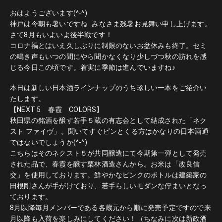
おはようございます(^-^)
神戸は今朝も暑いですね…みなさま残暑お見舞い申し上げます。
さて8月もいよいよ後半戦です！
コロナ禍とはいえ久しぶりに制限のないお盆休みも終了。セミ
の鳴き声もいつの間にやら聞かなくなり少しづつ秋の訪れを感
じる今日この頃です。着実に季節は進んでいますね♪
本日は新しい日本酒ラインナップのうち珍しい一本をご紹介い
たします。
【NEXT 5 春霞 COLORS】
秋田県の銘酒を醸す若手５蔵の有志会として結成された「ネク
スト ファイヴ」。聞いてすぐピンとくる方はかなりの日本酒通
ではないでしょうか(^-^)
こちらはそのネクスト５が共同醸造にて今期第一弾として発売
された品で、春霞を醸す栗林酒造さんから。お米は「改良信
交」を使用しております。鮮やかなピンクのボトルは建築家の
田根剛さんが手がけており、若手らしいモダンな佇まいとなっ
ております。
8月以降毎月メンバーである各蔵元から順に発売予定ですので来
月以降も入荷を楽しみにしてください！（ちなみに次は新政酒