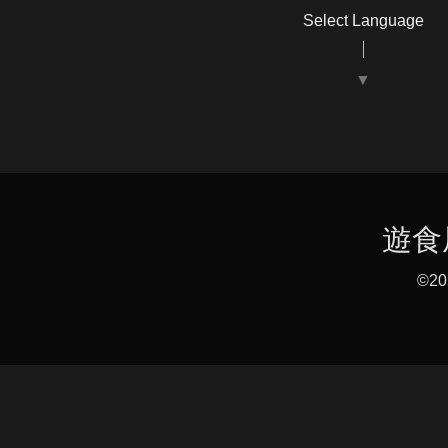
Select Language
▼
遊食
©2