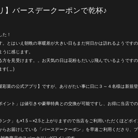
リ】バースデークーポンで乾杯♪
した！
す。とはいえ朝晩の寒暖差が大きい日もまだ何日かは訪れるようです
ように感じます。
る方を見受けます。。お天気の日は花粉もだいぶ飛んでいるようです
._.)
屋彩菜の公式アプリ】ですが、ありがたい事に日に３～４名様は新規
ポイント」は値引きや豪華特典との交換が可能ですし、お得に当店で
ンク」も×1.5～×2.5と上がりますので当店をご利用いただくほどポ
からお届けしている「バースデークーポン」を早速ご利用くださり、
は対象商品のスパークリングワインです。