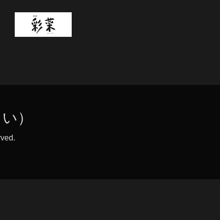
さい）
rved.