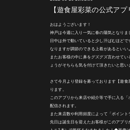
【遊食屋彩菜の公式アプ
おはようございます！
神戸は今週に入り一気に春の陽気となりま
日中は外で動いていると少し汗ばむほどで
なりますが調節のできる上着があるといい
またお客様の中に鼻をグズグズ言わせてい
ょうがそちらも気を付けて頂きたいと思います(
さて今月より登録を募っております【遊食
ります。
このアプリから来店や紹介等で手に入る「
配信されます。
また来店数や利用頻度によって「ポイントラ
先日は誕生日を迎えたお客様がこのアプリ
トル1本）で乾杯をなされました！◆画像